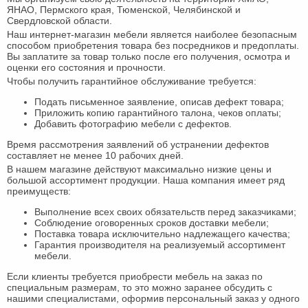
Офисная
ЯНАО, Пермского края, Тюменской, Челябинской и
Свердловской области.
мебель
Столы
Наш интернет-магазин мебели является наиболее безопасным
способом приобретения товара без посредников и предоплаты.
под
Мебель
Вы заплатите за товар только после его получения, осмотра и
оценки его состояния и прочности.
компьютер
для
Мебель
Чтобы получить гарантийное обслуживание требуется:
ванной
трансформер
Матрасы
Подать письменное заявление, описав дефект товара;
Приложить копию гарантийного талона, чеков оплаты;
Добавить фотографию мебели с дефектов.
Кресла-
Время рассмотрения заявлений об устранении дефектов
мешки
Мебель
составляет не менее 10 рабочих дней.
В нашем магазине действуют максимально низкие цены и
из
Садовая
большой ассортимент продукции. Наша компания имеет ряд
преимуществ:
ротанга
мебель
Косметологическое
Выполнение всех своих обязательств перед заказчиками;
Соблюдение оговоренных сроков доставки мебели;
оборудование
Поставка товара исключительно надлежащего качества;
Гарантия производителя на реализуемый ассортимент
мебели.
Если клиенты требуется приобрести мебель на заказ по
специальным размерам, то это можно заранее обсудить с
нашими специалистами, оформив персональный заказ у одного