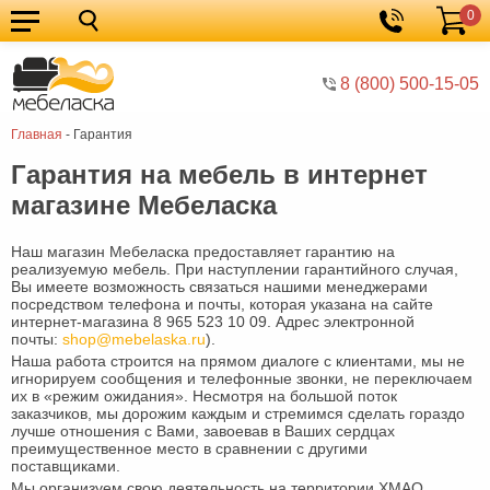
0
Кухонные
Корзина
гарнитуры
Мебель
8 (800) 500-15-05
для
Мебель
Главная
-
Гарантия
кухни
для
Кровати
Гарантия на мебель в интернет
спальни
Шкафы
магазине Мебеласка
Диваны
Наш магазин Мебеласка предоставляет гарантию на
Мягкая
реализуемую мебель. При наступлении гарантийного случая,
Вы имеете возможность связаться нашими менеджерами
мебель
Детская
посредством телефона и почты, которая указана на сайте
интернет-магазина 8 965 523 10 09. Адрес электронной
мебель
Мебель
почты:
shop@mebelaska.ru
).
Наша работа строится на прямом диалоге с клиентами, мы не
в
Мебель
игнорируем сообщения и телефонные звонки, не переключаем
их в «режим ожидания». Несмотря на большой поток
заказчиков, мы дорожим каждым и стремимся сделать гораздо
гостиную
для
Столы
лучше отношения с Вами, завоевав в Ваших сердцах
преимущественное место в сравнении с другими
прихожей
Комоды
поставщиками.
Мы организуем свою деятельность на территории ХМАО,