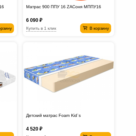
16
Матрас 900 ППУ 16 ZAСоня МППУ16
6 090 ₽
Купить в 1 клик
орзину
В корзину
Детский матрас Foam Kid`s
4 520 ₽