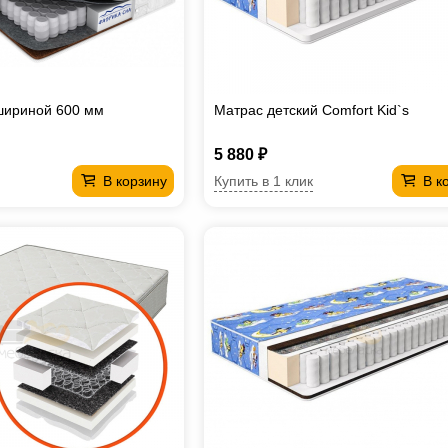
шириной 600 мм
Матрас детский Comfort Kid`s
5 880 ₽
Купить в 1 клик
В корзину
В к