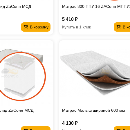
лид ZaСоня МСД
Матрас 800 ППУ 16 ZAСоня МППУ
5 410 ₽
Купить в 1 клик
В корзину
В к
олид ZaСоня МСД
Матрас Малыш шириной 600 мм
4 130 ₽