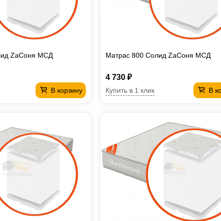
лид ZaСоня МСД
Матрас 800 Солид ZaСоня МСД
4 730 ₽
Купить в 1 клик
В корзину
В к