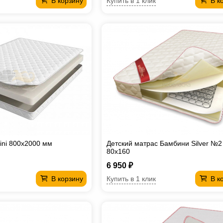
Купить в 1 клик
В корзину
В к
ini 800х2000 мм
Детский матрас Бамбини Silver №2
80х160
6 950 ₽
Купить в 1 клик
В корзину
В к