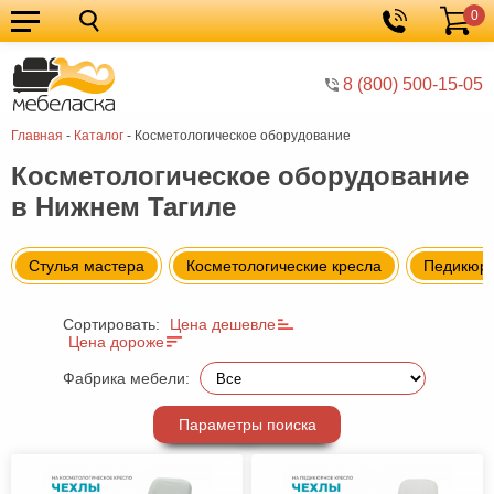
0
Кухонные
Корзина
гарнитуры
Мебель
8 (800) 500-15-05
для
Мебель
Главная
-
Каталог
-
Косметологическое оборудование
кухни
для
Кровати
Косметологическое оборудование
спальни
Шкафы
в Нижнем Тагиле
Диваны
Мягкая
Стулья мастера
Косметологические кресла
Педикюрн
мебель
Детская
Сортировать:
Цена дешевле
мебель
Мебель
Цена дороже
Фабрика мебели:
в
Мебель
гостиную
для
Столы
Параметры поиска
прихожей
Комоды