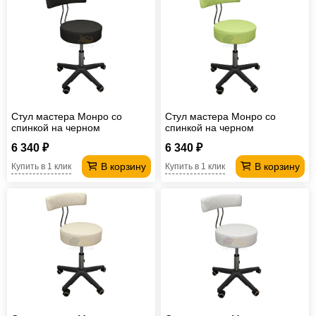
Стул мастера Монро со
Стул мастера Монро со
спинкой на черном
спинкой на черном
пластмассовом каркасе
пластмассовом каркасе
6 340 ₽
6 340 ₽
черный
зеленый
В корзину
В корзину
Купить в 1 клик
Купить в 1 клик