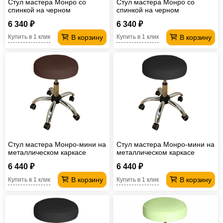
Стул мастера Монро со
Стул мастера Монро со
спинкой на черном
спинкой на черном
пластмассовом каркасе
пластмассовом каркасе
6 340 ₽
6 340 ₽
бежевый
белый
В корзину
В корзину
Купить в 1 клик
Купить в 1 клик
Стул мастера Монро-мини на
Стул мастера Монро-мини на
металлическом каркасе
металлическом каркасе
шоколадный
черный
6 440 ₽
6 440 ₽
В корзину
В корзину
Купить в 1 клик
Купить в 1 клик