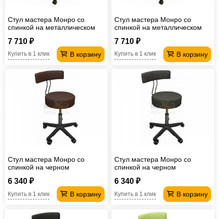
Стул мастера Монро со
Стул мастера Монро со
спинкой на металлическом
спинкой на металлическом
каркасе бежевый
каркасе белый
7 710 ₽
7 710 ₽
В корзину
В корзину
Купить в 1 клик
Купить в 1 клик
Стул мастера Монро со
Стул мастера Монро со
спинкой на черном
спинкой на черном
пластмассовом каркасе
пластмассовом каркасе
6 340 ₽
6 340 ₽
шоколадный
серый
В корзину
В корзину
Купить в 1 клик
Купить в 1 клик