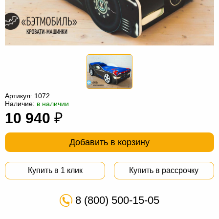
Офисная
мебель
Столы
под
Мебель
компьютер
для
Мебель
ванной
трансформер
Матрасы
Кресла-
Артикул:
1072
Наличие:
в наличии
мешки
Мебель
10 940
₽
из
Садовая
Добавить в корзину
ротанга
мебель
Косметологическое
оборудование
Купить в 1 клик
Купить в рассрочку
8 (800) 500-15-05