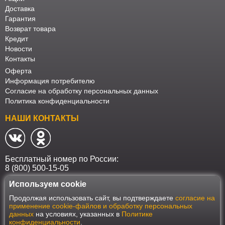
Доставка
Гарантия
Возврат товара
Кредит
Новости
Контакты
Оферта
Информация потребителю
Согласие на обработку персональных данных
Политика конфиденциальности
НАШИ КОНТАКТЫ
Бесплатный номер по России:
8 (800) 500-15-05
Используем cookie
Наш интернет-магазин работает в соответствии с требованиями
Продолжая использовать сайт, вы подтверждаете
согласие на
Федерального закона от 27 июля 2006 года №152-ФЗ "О персональных
применение cookie-файлов и обработку персональных
данных". Оформить заказ на сайте Мебеласка возможно только при
данных
на условиях, указанных в
Политике
наличии согласия на обработку Ваших персональных данных. Для
конфиденциальности
.
улучшения работы сайта и его взаимодействия с пользователями мы