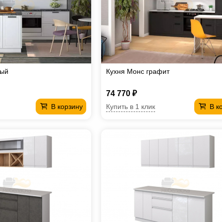
лый
Кухня Монс графит
74 770 ₽
Купить в 1 клик
В корзину
В к