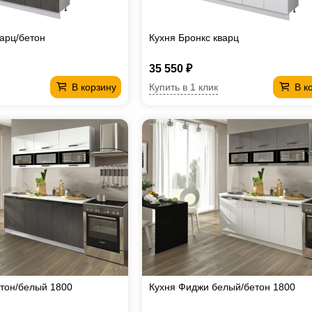
варц/бетон
Кухня Бронкс кварц
35 550 ₽
Купить в 1 клик
В корзину
В к
тон/белый 1800
Кухня Фиджи белый/бетон 1800