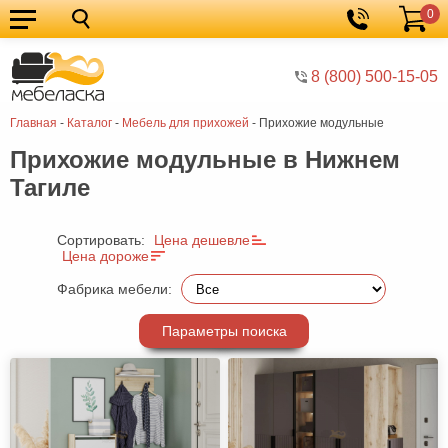
0
Кухонные
Корзина
гарнитуры
Мебель
8 (800) 500-15-05
для
Мебель
Главная
-
Каталог
-
Мебель для прихожей
-
Прихожие модульные
кухни
для
Кровати
Прихожие модульные в Нижнем
спальни
Шкафы
Тагиле
Диваны
Мягкая
Сортировать:
Цена дешевле
Цена дороже
мебель
Детская
Фабрика мебели:
мебель
Мебель
Параметры поиска
в
Мебель
гостиную
для
Столы
прихожей
Комоды