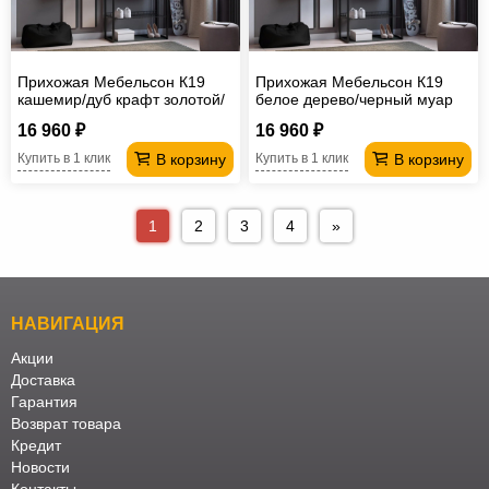
Прихожая Мебельсон К19
Прихожая Мебельсон К19
кашемир/дуб крафт золотой/
белое дерево/черный муар
черный муар
16 960 ₽
16 960 ₽
В корзину
В корзину
Купить в 1 клик
Купить в 1 клик
1
2
3
4
»
НАВИГАЦИЯ
Акции
Доставка
Гарантия
Возврат товара
Кредит
Новости