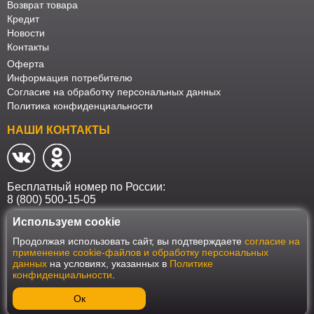
Возврат товара
Кредит
Новости
Контакты
Оферта
Информация потребителю
Согласие на обработку персональных данных
Политика конфиденциальности
НАШИ КОНТАКТЫ
Бесплатный номер по России:
8 (800) 500-15-05
Используем cookie
Наш интернет-магазин работает в соответствии с требованиями
Продолжая использовать сайт, вы подтверждаете
согласие на
Федерального закона от 27 июля 2006 года №152-ФЗ "О персональных
применение cookie-файлов и обработку персональных
данных". Оформить заказ на сайте Мебеласка возможно только при
данных
на условиях, указанных в
Политике
наличии согласия на обработку Ваших персональных данных. Для
конфиденциальности
.
улучшения работы сайта и его взаимодействия с пользователями мы
используем файлы cookie. Продолжая пользоваться сайтом, вы
соглашаетесь с использованием cookie.
Ок