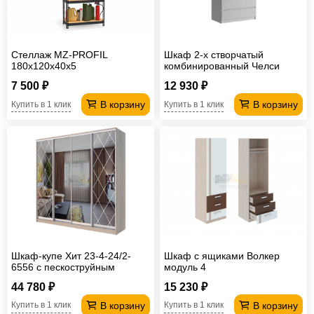
Стеллаж MZ-PROFIL
Шкаф 2-х створчатый
180х120х40х5
комбинированный Челси
Белый
7 500 ₽
12 930 ₽
В корзину
В корзину
Купить в 1 клик
Купить в 1 клик
Шкаф-купе Хит 23-4-24/2-
Шкаф с ящиками Волкер
6556 с пескоструйным
модуль 4
рисунком
44 780 ₽
15 230 ₽
В корзину
В корзину
Купить в 1 клик
Купить в 1 клик