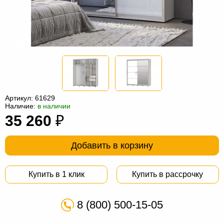
Офисная
мебель
Столы
под
Мебель
компьютер
для
Мебель
ванной
трансформер
Матрасы
Кресла-
Артикул:
61629
Наличие:
в наличии
мешки
Мебель
35 260
₽
из
Садовая
Добавить в корзину
ротанга
мебель
Косметологическое
оборудование
Купить в 1 клик
Купить в рассрочку
8 (800) 500-15-05