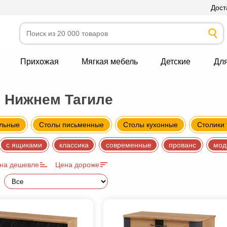
Дост
Прихожая
Мягкая мебель
Детские
Дл
 Нижнем Тагиле
альные
Столы письменные
Столы кухонные
Столики
с ящиками
классика
современные
прованс
мод
на дешевле
Цена дороже