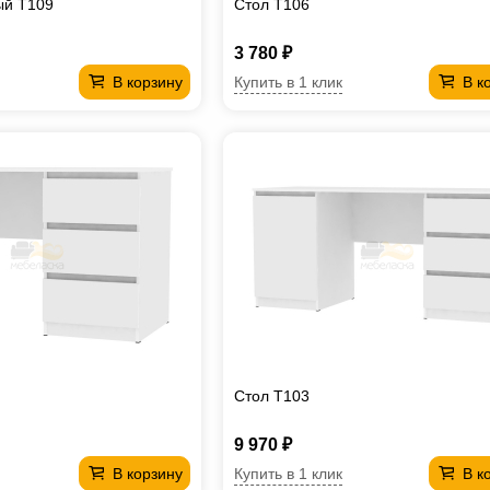
ый T109
Стол T106
3 780 ₽
Купить в 1 клик
В корзину
В к
Стол T103
9 970 ₽
Купить в 1 клик
В корзину
В к