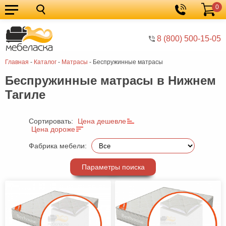
0
Кухонные
Корзина
гарнитуры
Мебель
8 (800) 500-15-05
для
Мебель
Главная
-
Каталог
-
Матрасы
-
Беспружинные матрасы
кухни
для
Кровати
Беспружинные матрасы в Нижнем
спальни
Шкафы
Тагиле
Диваны
Мягкая
Сортировать:
Цена дешевле
Цена дороже
мебель
Детская
Фабрика мебели:
мебель
Мебель
Параметры поиска
в
Мебель
гостиную
для
Столы
прихожей
Комоды