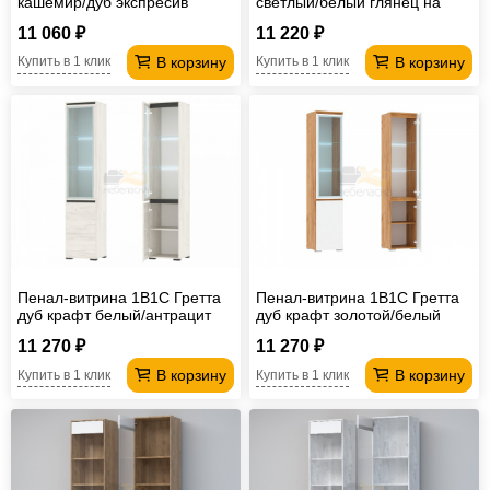
кашемир/дуб экспресив
светлый/белый глянец на
песочный
ножках
11 060 ₽
11 220 ₽
В корзину
В корзину
Купить в 1 клик
Купить в 1 клик
Пенал-витрина 1В1С Гретта
Пенал-витрина 1В1С Гретта
дуб крафт белый/антрацит
дуб крафт золотой/белый
11 270 ₽
11 270 ₽
В корзину
В корзину
Купить в 1 клик
Купить в 1 клик