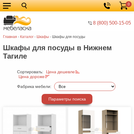
0
Кухонные
Корзина
гарнитуры
Мебель
8 (800) 500-15-05
для
Мебель
Главная
-
Каталог
-
Шкафы
-
Шкафы для посуды
кухни
для
Кровати
Шкафы для посуды в Нижнем
спальни
Шкафы
Тагиле
Диваны
Мягкая
Сортировать:
Цена дешевле
Цена дороже
мебель
Детская
Фабрика мебели:
мебель
Мебель
Параметры поиска
в
Мебель
гостиную
для
Столы
прихожей
Комоды