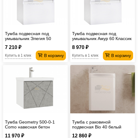
Офисная
мебель
Столы
под
Мебель
Тумба подвесная под
Тумба подвесная под
компьютер
для
Мебель
умывальник Элегия 50
умывальник Амур 60 Классик
Классик с одним ящиком В1
с одним ящиком В1
ванной
трансформер
Матрасы
7 210 ₽
8 970 ₽
В корзину
В корзину
Купить в 1 клик
Купить в 1 клик
Кресла-
мешки
Мебель
из
Садовая
ротанга
мебель
Косметологическое
оборудование
Тумба Geometry 500-0-1
Тумба с раковиной
Como навесная бетон
подвесная Bio 40 белый
11 970 ₽
12 860 ₽