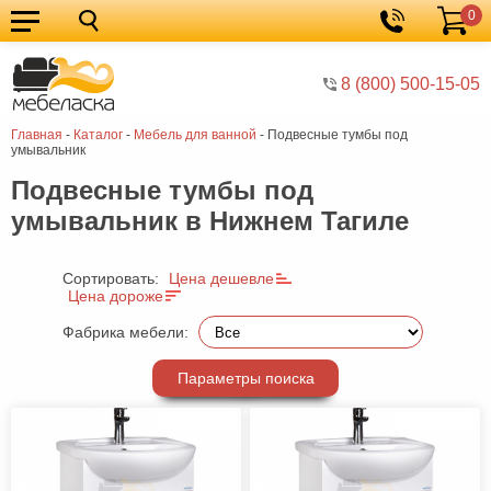
0
Кухонные
Корзина
гарнитуры
Мебель
8 (800) 500-15-05
для
Мебель
Главная
-
Каталог
-
Мебель для ванной
-
Подвесные тумбы под
кухни
для
Кровати
умывальник
спальни
Шкафы
Подвесные тумбы под
умывальник в Нижнем Тагиле
Диваны
Мягкая
Сортировать:
Цена дешевле
Цена дороже
мебель
Детская
Фабрика мебели:
мебель
Мебель
в
Мебель
Параметры поиска
гостиную
для
Столы
прихожей
Комоды