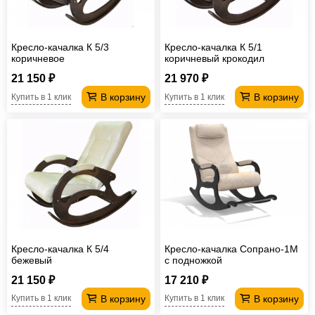
Офисная
мебель
Столы
Кресло-качалка К 5/3
Кресло-качалка К 5/1
под
Мебель
коричневое
коричневый крокодил
компьютер
для
Мебель
21 150 ₽
21 970 ₽
В корзину
В корзину
Купить в 1 клик
Купить в 1 клик
ванной
трансформер
Матрасы
Кресла-
мешки
Мебель
из
Садовая
ротанга
мебель
Косметологическое
оборудование
Кресло-качалка К 5/4
Кресло-качалка Сопрано-1М
бежевый
с подножкой
21 150 ₽
17 210 ₽
В корзину
В корзину
Купить в 1 клик
Купить в 1 клик