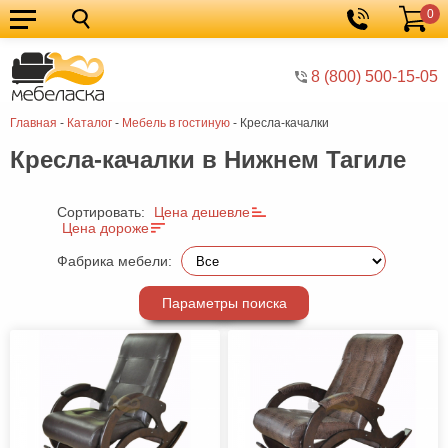
0
Кухонные
Корзина
гарнитуры
Мебель
8 (800) 500-15-05
для
Мебель
Главная
-
Каталог
-
Мебель в гостиную
-
Кресла-качалки
кухни
для
Кровати
Кресла-качалки в Нижнем Тагиле
спальни
Шкафы
Диваны
Сортировать:
Цена дешевле
Цена дороже
Мягкая
Фабрика мебели:
мебель
Детская
Параметры поиска
мебель
Мебель
в
Мебель
гостиную
для
Столы
прихожей
Комоды