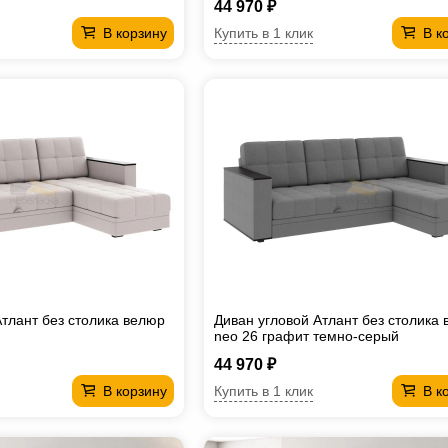
44 970 ₽
Купить в 1 клик
В корзину
В к
Атлант без столика велюр
Диван угловой Атлант без столика
neo 26 графит темно-серый
44 970 ₽
Купить в 1 клик
В корзину
В к