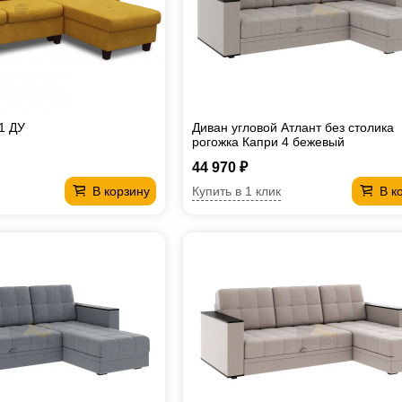
1 ДУ
Диван угловой Атлант без столика
рогожка Капри 4 бежевый
44 970 ₽
Купить в 1 клик
В корзину
В к