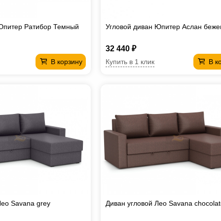
 Юпитер Ратибор Темный
Угловой диван Юпитер Аслан беж
32 440 ₽
Купить в 1 клик
В корзину
В к
Лео Savana grey
Диван угловой Лео Savana chocolat