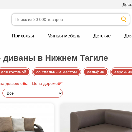
Дост
Прихожая
Мягкая мебель
Детские
Дл
 диваны в Нижнем Тагиле
для гостиной
со спальным местом
дельфин
еврокни
на дешевле
Цена дороже