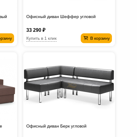
евый
Офисный диван Шеффер угловой
33 290 ₽
Купить в 1 клик
орзину
В корзину
e
Офисный диван Берк угловой