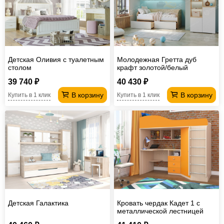
Детская Оливия с туалетным
Молодежная Гретта дуб
столом
крафт золотой/белый
39 740 ₽
40 430 ₽
В корзину
В корзину
Купить в 1 клик
Купить в 1 клик
Детская Галактика
Кровать чердак Кадет 1 с
металлической лестницей
Дуб молочный-Оранжевый