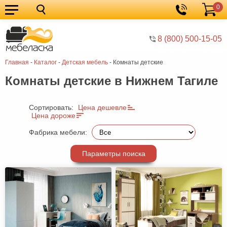
0
Кухонные
Корзина
гарнитуры
Мебель
8 (800) 500-15-05
для
Мебель
Главная
-
Каталог
-
Детская мебель
-
Комнаты детские
кухни
для
Кровати
Комнаты детские в Нижнем Тагиле
спальни
Шкафы
Диваны
Сортировать:
Цена дешевле
Цена дороже
Мягкая
Фабрика мебели:
мебель
Детская
Параметры поиска
мебель
Мебель
в
Мебель
гостиную
для
Столы
прихожей
Комоды