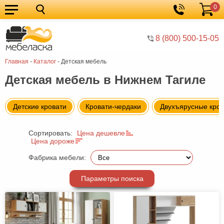
0
Кухонные
Корзина
гарнитуры
Мебель
8 (800) 500-15-05
для
Мебель
Главная
-
Каталог
-
Детская мебель
кухни
для
Кровати
Детская мебель в Нижнем Тагиле
спальни
Шкафы
Диваны
Детские кровати
Кровати-чердаки
Двухъярусные кров
Мягкая
Сортировать:
Цена дешевле
мебель
Детская
Цена дороже
мебель
Мебель
Фабрика мебели:
в
Мебель
Параметры поиска
гостиную
для
Столы
прихожей
Комоды