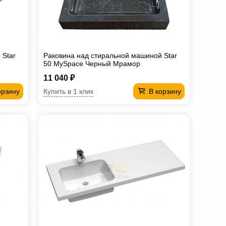
 Star
Раковина над стиральной машиной Star
50 MySpace Черный Мрамор
11 040 ₽
Купить в 1 клик
орзину
В корзину