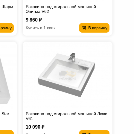
й Шарм
Раковина над стиральной машиной
Энигма V62
9 860 ₽
Купить в 1 клик
орзину
В корзину
 Star
Раковина над стиральной машиной Люкс
V61
10 090 ₽