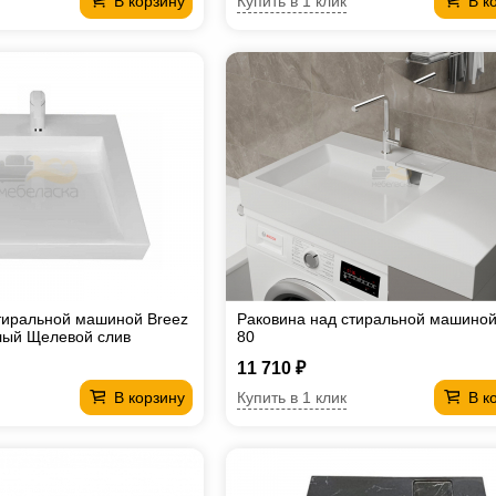
Купить в 1 клик
В корзину
В к
тиральной машиной Breez
Раковина над стиральной машиной
лый Щелевой слив
80
11 710 ₽
Купить в 1 клик
В корзину
В к