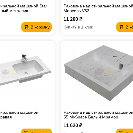
тиральной машиной Star
Раковина над стиральной машино
рный металлик
Марсель V52
11 200 ₽
Купить в 1 клик
В корзину
В к
стиральной машиной
Раковина над стиральной машиной
правая
55 MySpace Белый Мрамор
11 620 ₽