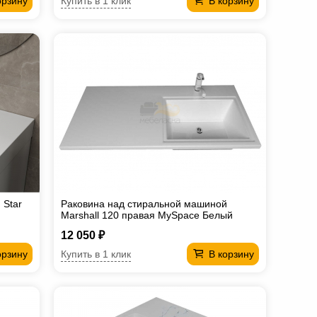
Купить в 1 клик
орзину
В корзину
 Star
Раковина над стиральной машиной
Marshall 120 правая MySpace Белый
12 050 ₽
Купить в 1 клик
орзину
В корзину