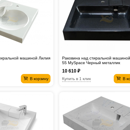
тиральной машиной Лилия
Раковина над стиральной машиной
55 MySpace Черный металлик
10 610 ₽
Купить в 1 клик
В корзину
В к