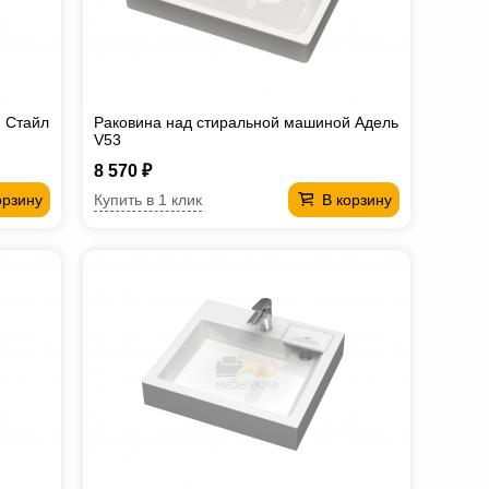
 Стайл
Раковина над стиральной машиной Адель
V53
8 570 ₽
Купить в 1 клик
орзину
В корзину