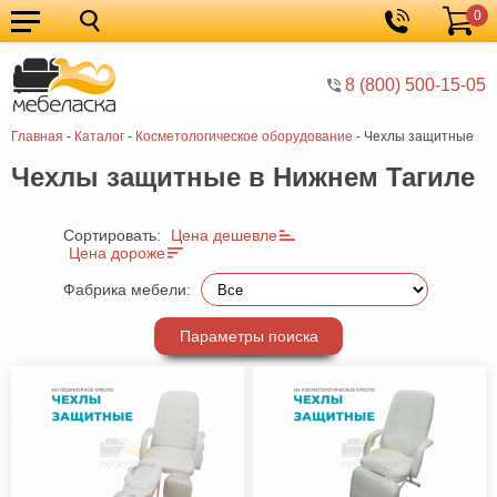
0
Кухонные
Корзина
гарнитуры
Мебель
8 (800) 500-15-05
для
Мебель
Главная
-
Каталог
-
Косметологическое оборудование
-
Чехлы защитные
кухни
для
Кровати
Чехлы защитные в Нижнем Тагиле
спальни
Шкафы
Диваны
Сортировать:
Цена дешевле
Цена дороже
Мягкая
Фабрика мебели:
мебель
Детская
Параметры поиска
мебель
Мебель
в
Мебель
гостиную
для
Столы
прихожей
Комоды