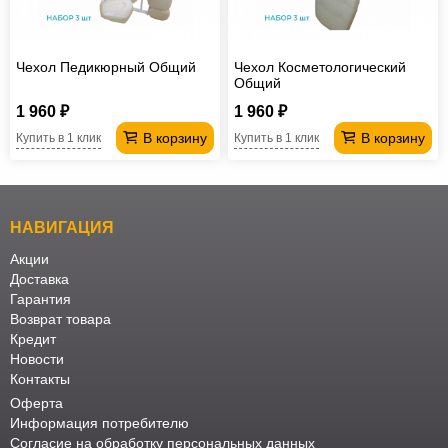
Офисная
мебель
Столы
Чехол Педикюрный Общий
Чехол Косметологический
под
Мебель
Общий
компьютер
для
Мебель
1 960 ₽
1 960 ₽
В корзину
В корзину
Купить в 1 клик
Купить в 1 клик
ванной
трансформер
Матрасы
Кресла-
мешки
Мебель
НАВИГАЦИЯ
из
Садовая
Акции
Доставка
ротанга
мебель
Косметологическое
Гарантия
Возврат товара
оборудование
Кредит
Новости
Контакты
Оферта
Информация потребителю
Согласие на обработку персональных данных