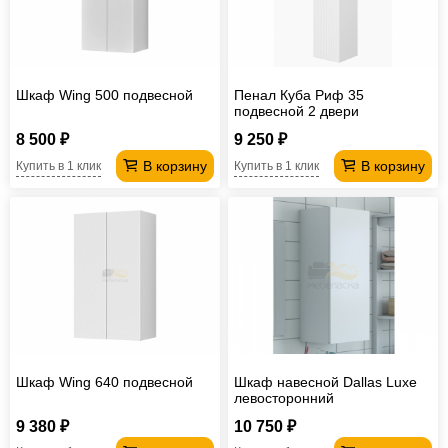
Офисная
мебель
Столы
под
Мебель
Шкаф Wing 500 подвесной
Пенал Куба Риф 35
компьютер
для
Мебель
подвесной 2 двери
универсальный
8 500 ₽
9 250 ₽
ванной
трансформер
Матрасы
В корзину
В корзину
Купить в 1 клик
Купить в 1 клик
Кресла-
мешки
Мебель
из
Садовая
ротанга
мебель
Косметологическое
оборудование
Шкаф Wing 640 подвесной
Шкаф навесной Dallas Luxe
левосторонний
9 380 ₽
10 750 ₽