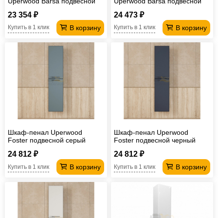
Uperwood Barsa подвесной
Uperwood Barsa подвесной
белый/дуб сонома
черный/дуб сонома
23 354 ₽
24 473 ₽
В корзину
В корзину
Купить в 1 клик
Купить в 1 клик
Шкаф-пенал Uperwood
Шкаф-пенал Uperwood
Foster подвесной серый
Foster подвесной черный
графит
24 812 ₽
24 812 ₽
В корзину
В корзину
Купить в 1 клик
Купить в 1 клик