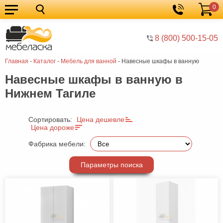
0
Кухонные
Корзина
гарнитуры
Мебель
8 (800) 500-15-05
для
Мебель
Главная
-
Каталог
-
Мебель для ванной
-
Навесные шкафы в ванную
кухни
для
Кровати
Навесные шкафы в ванную в
спальни
Шкафы
Нижнем Тагиле
Диваны
Мягкая
Сортировать:
Цена дешевле
Цена дороже
мебель
Детская
Фабрика мебели:
мебель
Мебель
Параметры поиска
в
Мебель
гостиную
для
Столы
прихожей
Комоды