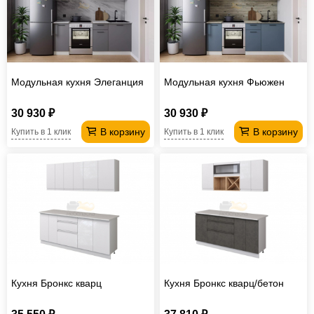
Офисная
мебель
Столы
под
Мебель
компьютер
для
Мебель
Модульная кухня Элеганция
Модульная кухня Фьюжен
ванной
трансформер
Матрасы
30 930 ₽
30 930 ₽
Кресла-
В корзину
В корзину
Купить в 1 клик
Купить в 1 клик
мешки
Мебель
из
Садовая
ротанга
мебель
Косметологическое
оборудование
Кухня Бронкс кварц
Кухня Бронкс кварц/бетон