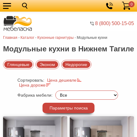
0
Кухонные
Корзина
гарнитуры
Мебель
8 (800) 500-15-05
для
Мебель
Главная
-
Каталог
-
Кухонные гарнитуры
-
Модульные кухни
кухни
для
Кровати
Модульные кухни в Нижнем Тагиле
спальни
Шкафы
Диваны
Глянцевые
Эконом
Недорогие
Мягкая
Сортировать:
Цена дешевле
мебель
Детская
Цена дороже
мебель
Мебель
Фабрика мебели:
в
Мебель
Параметры поиска
гостиную
для
Столы
прихожей
Комоды