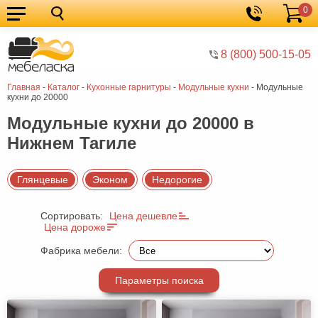
0
Кухонные
Корзина
гарнитуры
Мебель
8 (800) 500-15-05
для
Мебель
Главная
-
Каталог
-
Кухонные гарнитуры
-
Модульные кухни
-
Модульные
кухни
для
Кровати
кухни до 20000
спальни
Шкафы
Модульные кухни до 20000 в
Нижнем Тагиле
Диваны
Мягкая
Глянцевые
Эконом
Недорогие
мебель
Детская
Сортировать:
Цена дешевле
мебель
Мебель
Цена дороже
в
Мебель
Фабрика мебели:
гостиную
для
Столы
Параметры поиска
прихожей
Комоды