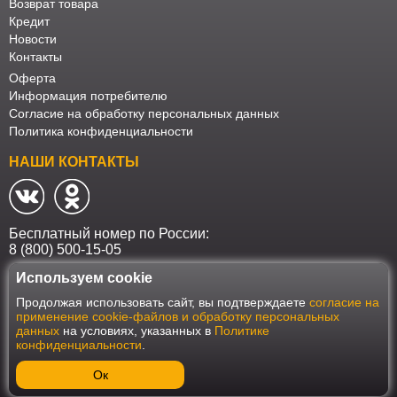
Возврат товара
Кредит
Новости
Контакты
Оферта
Информация потребителю
Согласие на обработку персональных данных
Политика конфиденциальности
НАШИ КОНТАКТЫ
Бесплатный номер по России:
8 (800) 500-15-05
Используем cookie
Наш интернет-магазин работает в соответствии с требованиями
Продолжая использовать сайт, вы подтверждаете
согласие на
Федерального закона от 27 июля 2006 года №152-ФЗ "О персональных
применение cookie-файлов и обработку персональных
данных". Оформить заказ на сайте Мебеласка возможно только при
данных
на условиях, указанных в
Политике
наличии согласия на обработку Ваших персональных данных. Для
конфиденциальности
.
улучшения работы сайта и его взаимодействия с пользователями мы
используем файлы cookie. Продолжая пользоваться сайтом, вы
соглашаетесь с использованием cookie.
Ок