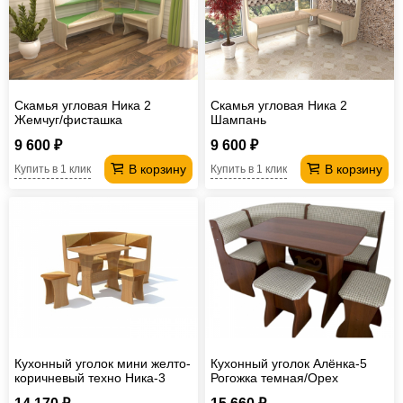
Офисная
мебель
Столы
под
Мебель
компьютер
для
Мебель
Скамья угловая Ника 2
Скамья угловая Ника 2
Жемчуг/фисташка
Шампань
ванной
трансформер
Матрасы
9 600 ₽
9 600 ₽
Кресла-
В корзину
В корзину
Купить в 1 клик
Купить в 1 клик
мешки
Мебель
из
Садовая
ротанга
мебель
Косметологическое
оборудование
Кухонный уголок мини желто-
Кухонный уголок Алёнка-5
коричневый техно Ника-3
Рогожка темная/Орех