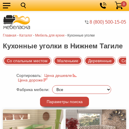
0
Кухонные
Корзина
гарнитуры
Мебель
8 (800) 500-15-05
для
Мебель
Главная
-
Каталог
-
Мебель для кухни
-
Кухонные уголки
кухни
для
Кровати
Кухонные уголки в Нижнем Тагиле
спальни
Шкафы
Диваны
Со спальным местом
Маленькие
Деревянные
Со 
Мягкая
Сортировать:
Цена дешевле
мебель
Детская
Цена дороже
мебель
Мебель
Фабрика мебели:
в
Мебель
Параметры поиска
гостиную
для
Столы
прихожей
Комоды