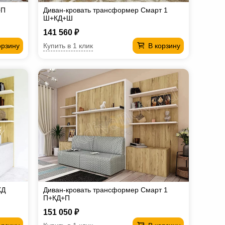
+П
Диван-кровать трансформер Смарт 1
Ш+КД+Ш
141 560 ₽
Купить в 1 клик
орзину
В корзину
КД
Диван-кровать трансформер Смарт 1
П+КД+П
151 050 ₽