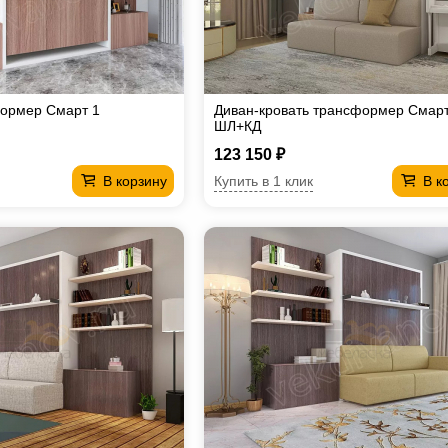
формер Смарт 1
Диван-кровать трансформер Смарт
ШЛ+КД
123 150 ₽
Купить в 1 клик
В корзину
В к