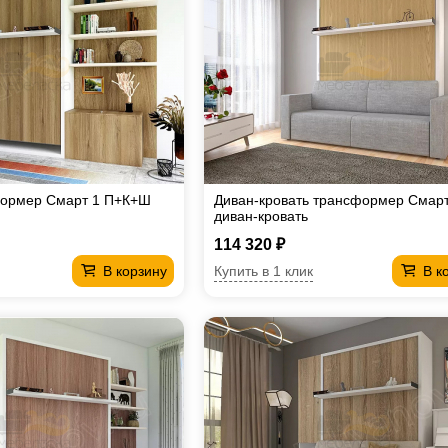
формер Смарт 1 П+К+Ш
Диван-кровать трансформер Смарт
диван-кровать
114 320 ₽
Купить в 1 клик
В корзину
В к