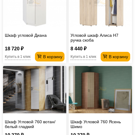
Офисная
мебель
Столы
под
Мебель
компьютер
для
Мебель
Шкаф угловой Диана
Угловой шкаф Алиса H7
ручка скоба
ванной
трансформер
Матрасы
18 720 ₽
8 440 ₽
Кресла-
В корзину
В корзину
Купить в 1 клик
Купить в 1 клик
мешки
Мебель
из
Садовая
ротанга
мебель
Косметологическое
оборудование
Шкаф Угловой 760 вотан/
Шкаф Угловой 760 Ясень
белый гладкий
Шимо