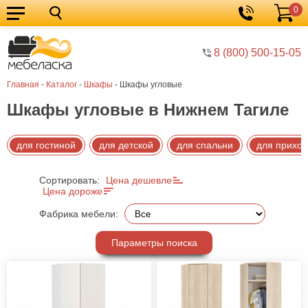
0
Кухонные
Корзина
гарнитуры
Мебель
8 (800) 500-15-05
для
Мебель
Главная
-
Каталог
-
Шкафы
-
Шкафы угловые
кухни
для
Кровати
Шкафы угловые в Нижнем Тагиле
спальни
Шкафы
Диваны
для гостиной
для детской
для спальни
для прихо
Мягкая
Сортировать:
Цена дешевле
мебель
Детская
Цена дороже
мебель
Мебель
Фабрика мебели:
в
Мебель
Параметры поиска
гостиную
для
Столы
прихожей
Комоды