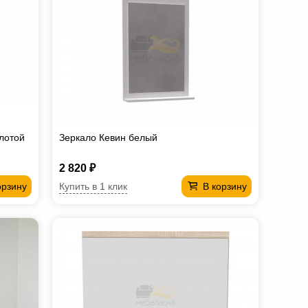
лотой
Зеркало Кевин белый
2 820 ₽
Купить в 1 клик
орзину
В корзину