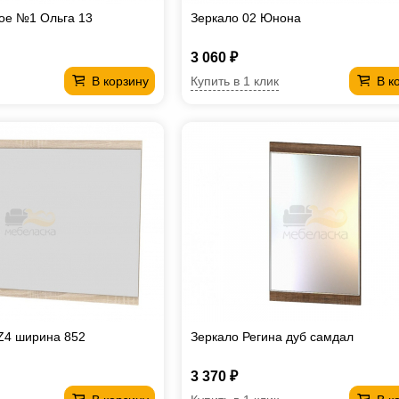
ое №1 Ольга 13
Зеркало 02 Юнона
3 060 ₽
Купить в 1 клик
В корзину
В к
Z4 ширина 852
Зеркало Регина дуб самдал
3 370 ₽