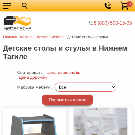
0
Кухонные
Корзина
гарнитуры
Мебель
8 (800) 500-15-05
для
Мебель
Главная
-
Каталог
-
Детская мебель
-
Детские столы и стулья
кухни
для
Кровати
Детские столы и стулья в Нижнем
спальни
Шкафы
Тагиле
Диваны
Мягкая
Сортировать:
Цена дешевле
Цена дороже
мебель
Детская
Фабрика мебели:
мебель
Мебель
Параметры поиска
в
Мебель
гостиную
для
Столы
прихожей
Комоды