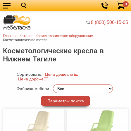
0
Кухонные
Корзина
гарнитуры
Мебель
8 (800) 500-15-05
для
Мебель
Главная
-
Каталог
-
Косметологическое оборудование
-
кухни
для
Кровати
Косметологические кресла
спальни
Шкафы
Косметологические кресла в
Нижнем Тагиле
Диваны
Мягкая
Сортировать:
Цена дешевле
Цена дороже
мебель
Детская
Фабрика мебели:
мебель
Мебель
в
Мебель
Параметры поиска
гостиную
для
Столы
прихожей
Комоды