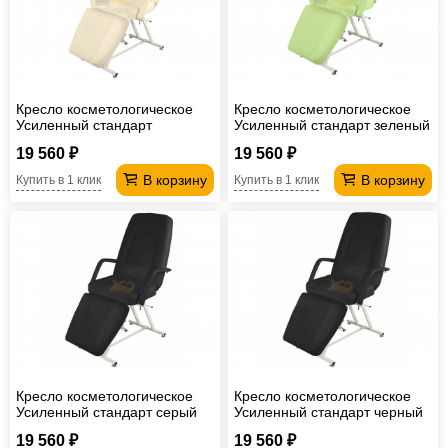
Офисная
мебель
Столы
под
Мебель
Кресло косметологическое
Кресло косметологическое
компьютер
для
Мебель
Усиленный стандарт
Усиленный стандарт зеленый
бежевый
ванной
трансформер
Матрасы
19 560 ₽
19 560 ₽
В корзину
В корзину
Купить в 1 клик
Купить в 1 клик
Кресла-
мешки
Мебель
из
Садовая
ротанга
мебель
Косметологическое
оборудование
Кресло косметологическое
Кресло косметологическое
Усиленный стандарт серый
Усиленный стандарт черный
19 560 ₽
19 560 ₽