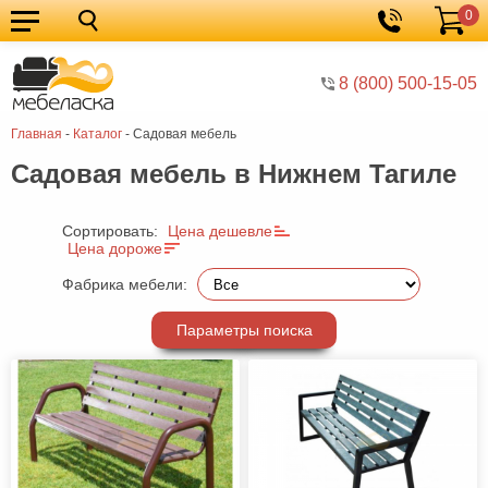
0
Кухонные
Корзина
гарнитуры
Мебель
8 (800) 500-15-05
для
Мебель
Главная
-
Каталог
-
Садовая мебель
кухни
для
Кровати
Садовая мебель в Нижнем Тагиле
спальни
Шкафы
Диваны
Сортировать:
Цена дешевле
Цена дороже
Мягкая
Фабрика мебели:
мебель
Детская
Параметры поиска
мебель
Мебель
в
Мебель
гостиную
для
Столы
прихожей
Комоды