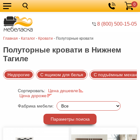
0
Кухонные
Корзина
гарнитуры
Мебель
8 (800) 500-15-05
для
Мебель
Главная
-
Каталог
-
Кровати
-
Полуторные кровати
кухни
для
Кровати
Полуторные кровати в Нижнем
спальни
Шкафы
Тагиле
Диваны
Мягкая
Недорогие
С ящиком для белья
С подъёмным механи
мебель
Детская
Сортировать:
Цена дешевле
Цена дороже
мебель
Мебель
Фабрика мебели:
в
Мебель
гостиную
для
Столы
Параметры поиска
прихожей
Комоды