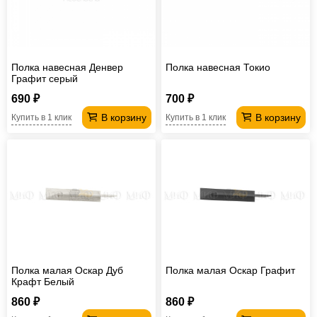
Офисная
мебель
Столы
под
Мебель
Полка навесная Денвер
Полка навесная Токио
компьютер
для
Мебель
Графит серый
690 ₽
700 ₽
ванной
трансформер
Матрасы
В корзину
В корзину
Купить в 1 клик
Купить в 1 клик
Кресла-
мешки
Мебель
из
Садовая
ротанга
мебель
Косметологическое
оборудование
Полка малая Оскар Дуб
Полка малая Оскар Графит
Крафт Белый
860 ₽
860 ₽