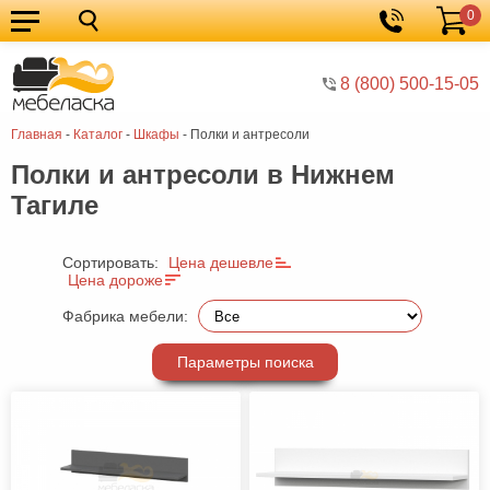
0
Кухонные
Корзина
гарнитуры
Мебель
8 (800) 500-15-05
для
Мебель
Главная
-
Каталог
-
Шкафы
-
Полки и антресоли
кухни
для
Кровати
Полки и антресоли в Нижнем
спальни
Шкафы
Тагиле
Диваны
Мягкая
Сортировать:
Цена дешевле
Цена дороже
мебель
Детская
Фабрика мебели:
мебель
Мебель
Параметры поиска
в
Мебель
гостиную
для
Столы
прихожей
Комоды