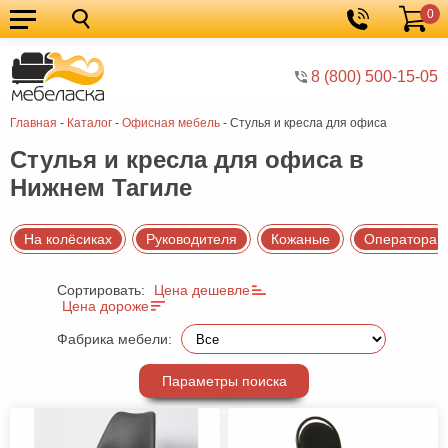
0
Кухонные
Корзина
гарнитуры
Мебель
8 (800) 500-15-05
для
Мебель
Главная
-
Каталог
-
Офисная мебель
-
Стулья и кресла для офиса
кухни
для
Кровати
Стулья и кресла для офиса в
спальни
Шкафы
Нижнем Тагиле
Диваны
Мягкая
На колёсиках
Руководителя
Кожаные
Оператора
мебель
Детская
Сортировать:
Цена дешевле
Цена дороже
мебель
Мебель
Фабрика мебели:
в
Мебель
гостиную
для
Столы
Параметры поиска
прихожей
Комоды