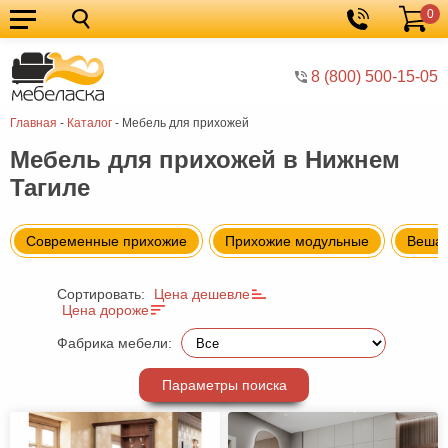
0
Кухонные
Корзина
гарнитуры
Мебель
8 (800) 500-15-05
для
Мебель
Главная
-
Каталог
-
Мебель для прихожей
кухни
для
Кровати
Мебель для прихожей в Нижнем
спальни
Шкафы
Тагиле
Диваны
Мягкая
Современные прихожие
Прихожие модульные
Веша
мебель
Детская
Сортировать:
Цена дешевле
мебель
Мебель
Цена дороже
Фабрика мебели:
в
Мебель
гостиную
для
Столы
Параметры поиска
прихожей
Комоды