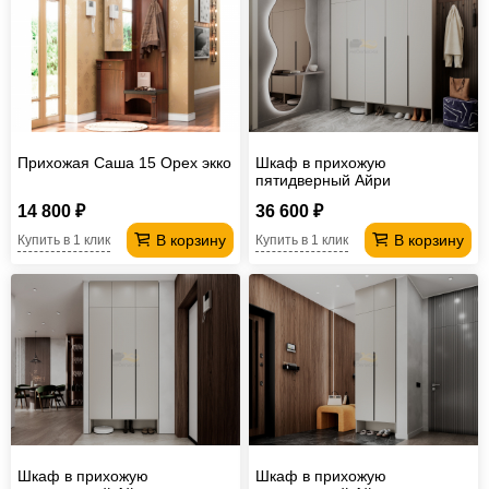
Офисная
мебель
Столы
под
Мебель
компьютер
для
Мебель
ванной
трансформер
Матрасы
Прихожая Саша 15 Орех экко
Шкаф в прихожую
пятидверный Айри
Кресла-
14 800 ₽
36 600 ₽
мешки
Мебель
В корзину
В корзину
Купить в 1 клик
Купить в 1 клик
из
Садовая
ротанга
мебель
Косметологическое
оборудование
Шкаф в прихожую
Шкаф в прихожую