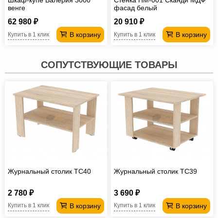
Шкаф-купе Валерия 3000
Стенка НМ-001 Сканди МДФ
венге
фасад белый
62 980 ₽
20 910 ₽
В корзину
В корзину
Купить в 1 клик
Купить в 1 клик
СОПУТСТВУЮЩИЕ ТОВАРЫ
Журнальный столик TC40
Журнальный столик TC39
2 780 ₽
3 690 ₽
В корзину
В корзину
Купить в 1 клик
Купить в 1 клик