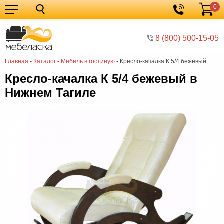
0
Кухонные
Корзина
гарнитуры
Мебель
8 (800) 500-15-05
для
Мебель
Главная
-
Каталог
-
Мебель в гостиную
-
Кресло-качалка К 5/4 бежевый
кухни
для
Кровати
Кресло-качалка К 5/4 бежевый в
спальни
Шкафы
Нижнем Тагиле
Диваны
Мягкая
мебель
Детская
мебель
Мебель
в
Мебель
гостиную
для
Столы
прихожей
Комоды