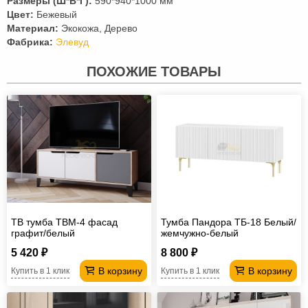
Размеры (Ш*В*Г):
590*940*1000 мм
Цвет:
Бежевый
Материал:
Экокожа, Дерево
Фабрика:
Элевуд
ПОХОЖИЕ ТОВАРЫ
ТВ тумба ТВМ-4 фасад
Тумба Пандора ТБ-18 Белый/
графит/белый
жемчужно-белый
5 420 ₽
8 800 ₽
В корзину
В корзину
Купить в 1 клик
Купить в 1 клик