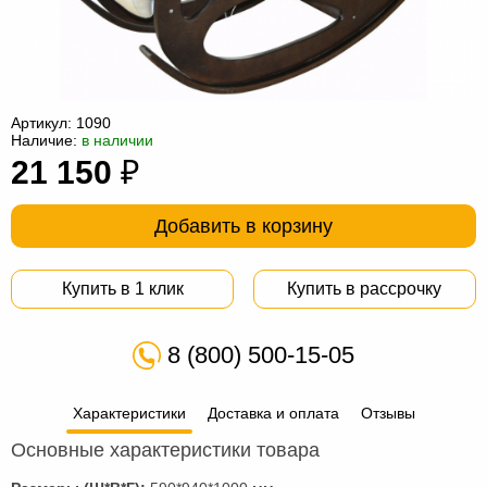
Офисная
мебель
Столы
под
Мебель
компьютер
для
Мебель
Артикул:
1090
Наличие:
в наличии
ванной
трансформер
Матрасы
21 150
₽
Кресла-
Добавить в корзину
мешки
Мебель
из
Садовая
Купить в 1 клик
Купить в рассрочку
ротанга
мебель
Косметологическое
8 (800) 500-15-05
оборудование
Характеристики
Доставка и оплата
Отзывы
Основные характеристики товара