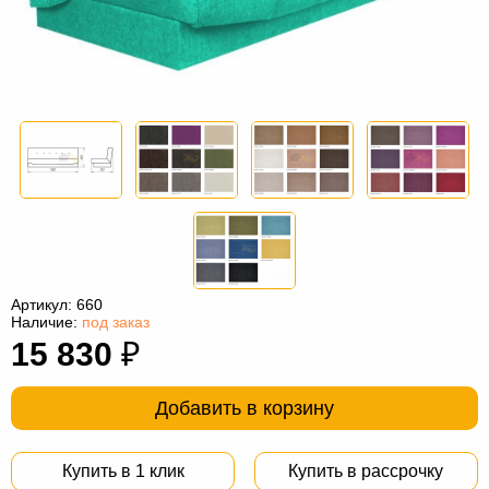
Офисная
мебель
Столы
под
Мебель
компьютер
для
Мебель
ванной
трансформер
Матрасы
Кресла-
мешки
Мебель
из
Садовая
Артикул:
660
ротанга
мебель
Косметологическое
Наличие:
под заказ
15 830
₽
оборудование
Добавить в корзину
Купить в 1 клик
Купить в рассрочку