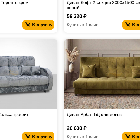
 Торонто крем
Диван Лофт 2-секции 2000х1500 св
серый
59 320 ₽
Купить в 1 клик
В корзину
В к
Сальса графит
Диван Арбат БД оливковый
26 600 ₽
Купить в 1 клик
В корзину
В к