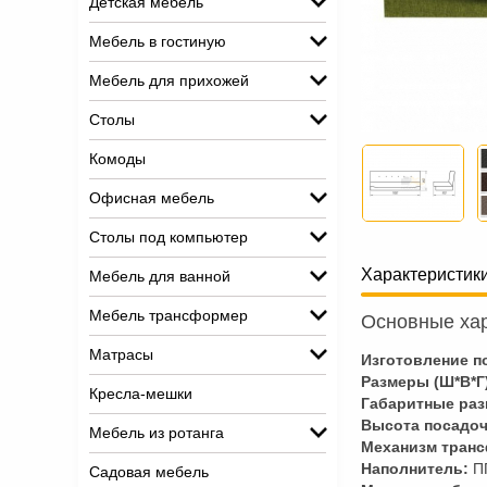
Детская мебель
Мебель в гостиную
Мебель для прихожей
Столы
Комоды
Офисная мебель
Столы под компьютер
Характеристик
Мебель для ванной
Мебель трансформер
Основные хар
Матрасы
Изготовление по
Размеры (Ш*В*Г
Кресла-мешки
Габаритные раз
Высота посадоч
Мебель из ротанга
Механизм тран
Наполнитель:
П
Садовая мебель