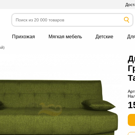
Дост
Прихожая
Мягкая мебель
Детские
Дл
ый)
Д
Г
Т
Арт
На
1