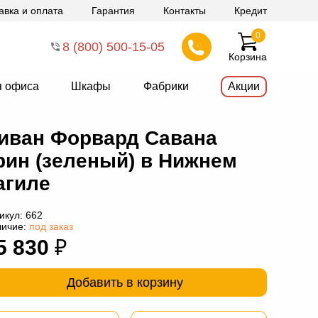
авка и оплата
Гарантия
Контакты
Кредит
0
8 (800) 500-15-05
Корзина
я офиса
Шкафы
Фабрики
Акции
иван Форвард Савана
рин (зеленый) в Нижнем
агиле
икул:
662
личие:
под заказ
5 830
₽
Добавить в корзину