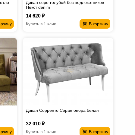
етло-
Диван серо-голубой без подлокотников
Некст denim
14 620 ₽
Купить в 1 клик
орзину
В корзину
Диван Сорренто Серая опора белая
32 010 ₽
Купить в 1 клик
орзину
В корзину