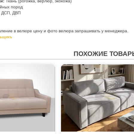
и:
Ткань (рогожка, верлюр, экокожа)
йных пород
ДСП, ДВП
вление в велюре цену и фото велюра запрашивать у менеджера.
ьщикъ
ПОХОЖИЕ ТОВАР