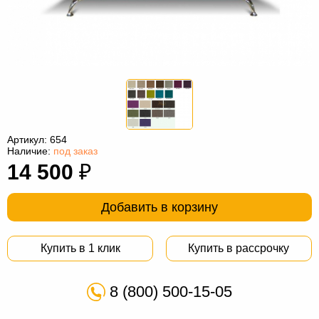
Офисная
мебель
Столы
под
Мебель
компьютер
для
Мебель
ванной
трансформер
Матрасы
Кресла-
Артикул:
654
Наличие:
под заказ
мешки
Мебель
14 500
₽
из
Садовая
Добавить в корзину
ротанга
мебель
Косметологическое
оборудование
Купить в 1 клик
Купить в рассрочку
8 (800) 500-15-05