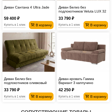
Диван Сантана 4 Ultra Jade
Диван Белиз без
подлокотников Velutа LUX 32
59 400 ₽
33 790 ₽
В корзину
В корзину
Купить в 1 клик
Купить в 1 клик
Диван Белиз без
Диван-кровать Гамма
подлокотников оливковый
Вариант 3 каппучино
33 790 ₽
42 250 ₽
В корзину
В корзину
Купить в 1 клик
Купить в 1 клик
СОПУТСТВУЮЩИЕ ТОВАРЫ