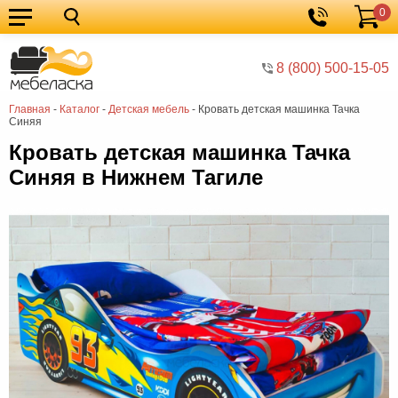
0
Кухонные
Корзина
гарнитуры
Мебель
8 (800) 500-15-05
для
Мебель
Главная
-
Каталог
-
Детская мебель
-
Кровать детская машинка Тачка
кухни
для
Кровати
Синяя
спальни
Шкафы
Кровать детская машинка Тачка
Синяя в Нижнем Тагиле
Диваны
Мягкая
мебель
Детская
мебель
Мебель
в
Мебель
гостиную
для
Столы
прихожей
Комоды