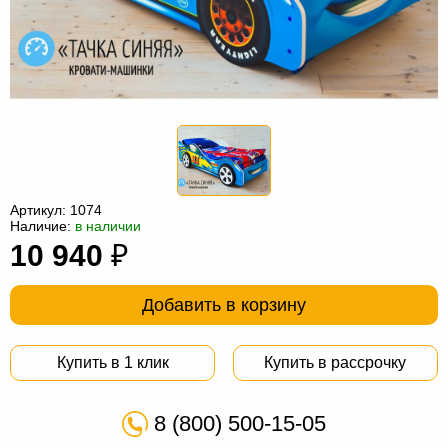
Офисная
мебель
Столы
под
Мебель
компьютер
для
Мебель
ванной
трансформер
Матрасы
Кресла-
Артикул:
1074
мешки
Мебель
Наличие:
в наличии
10 940
₽
из
Садовая
ротанга
мебель
Косметологическое
Добавить в корзину
оборудование
Купить в 1 клик
Купить в рассрочку
8 (800) 500-15-05