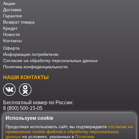
Акции
Доставка
Гарантия
Возврат товара
Кредит
Новости
Контакты
Оферта
Информация потребителю
Согласие на обработку персональных данных
Политика конфиденциальности
НАШИ КОНТАКТЫ
Бесплатный номер по России:
8 (800) 500-15-05
Используем cookie
Наш интернет-магазин работает в соответствии с требованиями
Продолжая использовать сайт, вы подтверждаете
согласие на
Федерального закона от 27 июля 2006 года №152-ФЗ "О персональных
применение cookie-файлов и обработку персональных
данных". Оформить заказ на сайте Мебеласка возможно только при
данных
на условиях, указанных в
Политике
наличии согласия на обработку Ваших персональных данных. Для