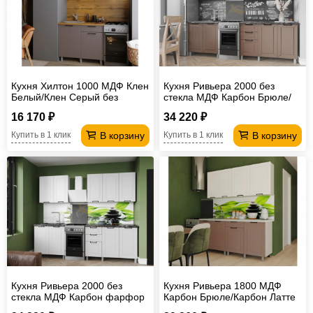
Кухня Хилтон 1000 МДФ Клен
Кухня Ривьера 2000 без
Белый/Клен Серый без
стекла МДФ Карбон Брюле/
столешницы
Карбон Латте без
16 170 ₽
34 220 ₽
столешницы
В корзину
В корзину
Купить в 1 клик
Купить в 1 клик
Кухня Ривьера 2000 без
Кухня Ривьера 1800 МДФ
стекла МДФ Карбон фарфор
Карбон Брюле/Карбон Латте
без столешницы
без столешницы