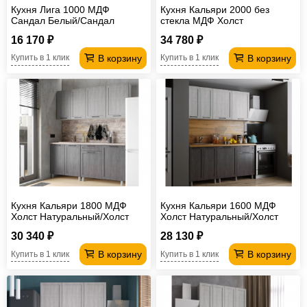
Кухня Лига 1000 МДФ
Кухня Кальяри 2000 без
Сандал Белый/Сандал
стекла МДФ Холст
Серый без столешницы
Натуральный/Холст Грей без
16 170 ₽
34 780 ₽
столешницы
В корзину
В корзину
Купить в 1 клик
Купить в 1 клик
Кухня Кальяри 1800 МДФ
Кухня Кальяри 1600 МДФ
Холст Натуральный/Холст
Холст Натуральный/Холст
Грей без столешницы
Грей без столешницы
30 340 ₽
28 130 ₽
В корзину
В корзину
Купить в 1 клик
Купить в 1 клик