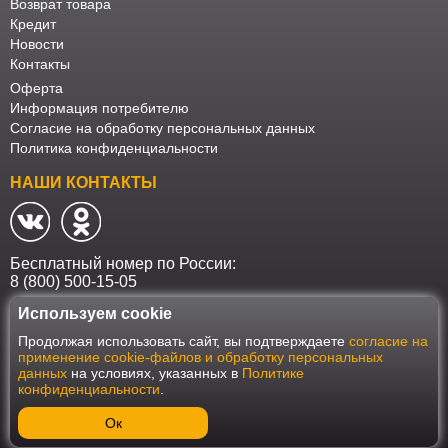
Возврат товара
Кредит
Новости
Контакты
Оферта
Информация потребителю
Согласие на обработку персональных данных
Политика конфиденциальности
НАШИ КОНТАКТЫ
Бесплатный номер по России:
8 (800) 500-15-05
Используем cookie
Наш интернет-магазин работает в соответствии с требованиями
Продолжая использовать сайт, вы подтверждаете
согласие на
Федерального закона от 27 июля 2006 года №152-ФЗ "О персональных
применение cookie-файлов и обработку персональных
данных". Оформить заказ на сайте Мебеласка возможно только при
данных
на условиях, указанных в
Политике
наличии согласия на обработку Ваших персональных данных. Для
конфиденциальности
.
улучшения работы сайта и его взаимодействия с пользователями мы
используем файлы cookie. Продолжая пользоваться сайтом, вы
соглашаетесь с использованием cookie.
Ок