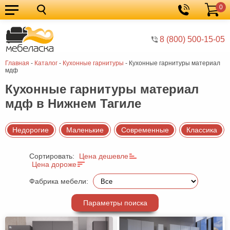
0
Кухонные
Корзина
гарнитуры
Мебель
8 (800) 500-15-05
для
Мебель
Главная
-
Каталог
-
Кухонные гарнитуры
-
Кухонные гарнитуры материал
кухни
для
Кровати
мдф
спальни
Шкафы
Кухонные гарнитуры материал
мдф в Нижнем Тагиле
Диваны
Мягкая
Недорогие
Маленькие
Современные
Классика
мебель
Детская
Сортировать:
Цена дешевле
мебель
Мебель
Цена дороже
в
Мебель
Фабрика мебели:
гостиную
для
Столы
Параметры поиска
прихожей
Комоды