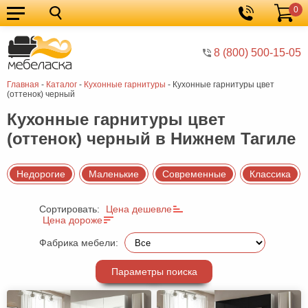
0
Кухонные
Корзина
гарнитуры
Мебель
8 (800) 500-15-05
для
Мебель
Главная
-
Каталог
-
Кухонные гарнитуры
-
Кухонные гарнитуры цвет
кухни
для
Кровати
(оттенок) черный
спальни
Шкафы
Кухонные гарнитуры цвет
(оттенок) черный в Нижнем Тагиле
Диваны
Мягкая
Недорогие
Маленькие
Современные
Классика
мебель
Детская
Сортировать:
Цена дешевле
мебель
Мебель
Цена дороже
в
Мебель
Фабрика мебели:
гостиную
для
Столы
Параметры поиска
прихожей
Комоды