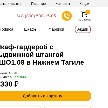
авка и оплата
Гарантия
Контакты
Кредит
0
8 (800) 500-15-05
Корзина
я офиса
Шкафы
Фабрики
Акции
каф-гардероб с
ыдвижной штангой
ШО1.08 в Нижнем Тагиле
икул:
49640
личие:
в наличии
 330
₽
Добавить в корзину