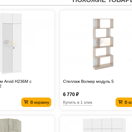
м Arvid H236М с
Стеллаж Волкер модуль 5
2
6 770 ₽
Купить в 1 клик
В корзину
В к