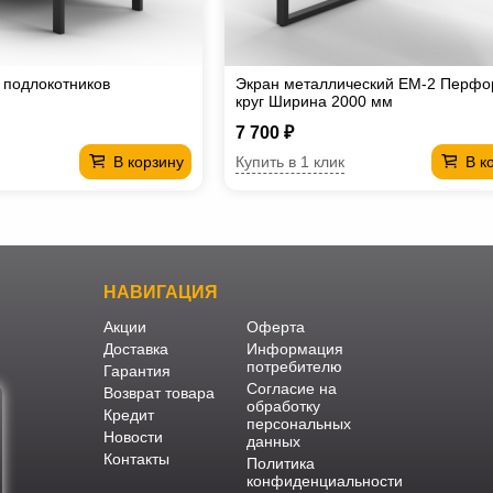
 подлокотников
Экран металлический EM-2 Перфо
круг Ширина 2000 мм
7 700 ₽
Купить в 1 клик
В корзину
В к
НАВИГАЦИЯ
Акции
Оферта
Доставка
Информация
потребителю
Гарантия
Согласие на
Возврат товара
обработку
Кредит
персональных
Новости
данных
Контакты
Политика
конфиденциальности