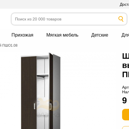
Дост
Прихожая
Мягкая мебель
Детские
Дл
ой ПШО1.08
Ш
в
П
Арт
На
9