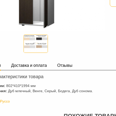
и
Доставка и оплата
Отзывы
актеристики товара
мм:
802*410*1994 мм
ния:
Дуб млечный, Венге, Серый, Бодега, Дуб сонома.
П
 Руссо
ПОХОЖИЕ ТОВАР