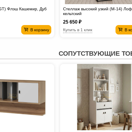
GT) Флэш Кашемир, Дуб
Стеллаж высокий узкий (М-14) Лоф
кельтский
25 650 ₽
Купить в 1 клик
В корзину
В к
СОПУТСТВУЮЩИЕ ТО