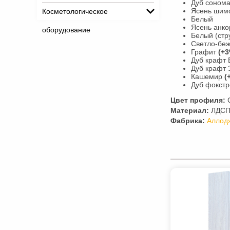
Дуб соном
Ясень шим
Косметологическое
Белый
Ясень анко
оборудование
Белый (стр
Светло-бе
Графит
(+3
Дуб крафт
Дуб крафт 
Кашемир
(
Дуб фокст
Цвет профиля:
Материал:
ЛДСП,
Фабрика:
Аллод