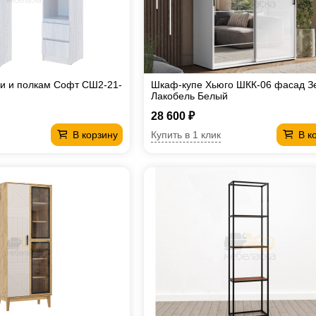
и и полкам Софт СШ2-21-
Шкаф-купе Хьюго ШКК-06 фасад З
Лакобель Белый
28 600 ₽
Купить в 1 клик
В корзину
В к