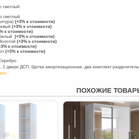
а
о светлый
р светлый
уктура)
(+3% к стоимости)
жевый
(+3% к стоимости)
% к стоимости)
 Белый
(+3% к стоимости)
Золотой
(+3% к стоимости)
+3% к стоимости)
рот
(+3% к стоимости)
Серебро
 2 двери ДСП, Щетка амортизационная, два комплект разделитель
жио
ПОХОЖИЕ ТОВАР