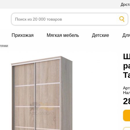
Дост
Прихожая
Мягкая мебель
Детские
Дл
елями
Ш
р
Т
Арт
На
2