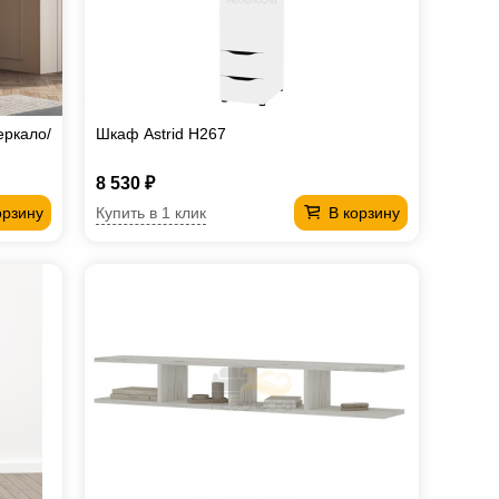
еркало/
Шкаф Astrid H267
8 530 ₽
Купить в 1 клик
орзину
В корзину