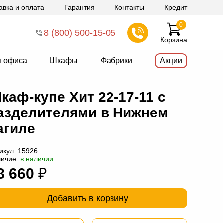
авка и оплата
Гарантия
Контакты
Кредит
0
8 (800) 500-15-05
Корзина
я офиса
Шкафы
Фабрики
Акции
каф-купе Хит 22-17-11 с
азделителями в Нижнем
агиле
икул:
15926
личие:
в наличии
8 660
₽
Добавить в корзину