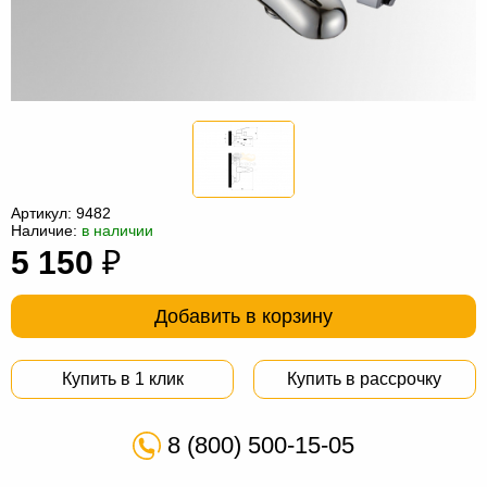
Офисная
мебель
Столы
под
Мебель
компьютер
для
Мебель
ванной
трансформер
Матрасы
Кресла-
Артикул:
9482
Наличие:
в наличии
мешки
Мебель
5 150
₽
из
Садовая
Добавить в корзину
ротанга
мебель
Косметологическое
оборудование
Купить в 1 клик
Купить в рассрочку
8 (800) 500-15-05