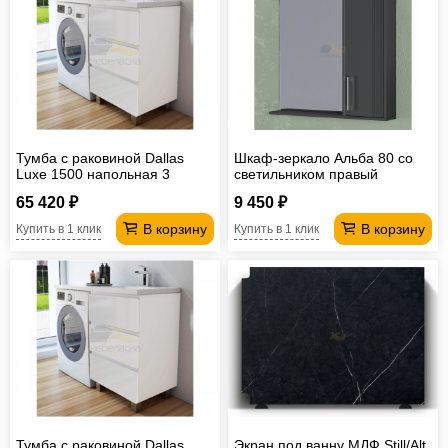
Тумба с раковиной Dallas
Шкаф-зеркало Альба 80 со
Luxe 1500 напольная 3
светильником правый
ящика правая
антрацит
65 420 ₽
9 450 ₽
В корзину
В корзину
Купить в 1 клик
Купить в 1 клик
Тумба с раковиной Dallas
Экран под ванну МДФ Still/Alt