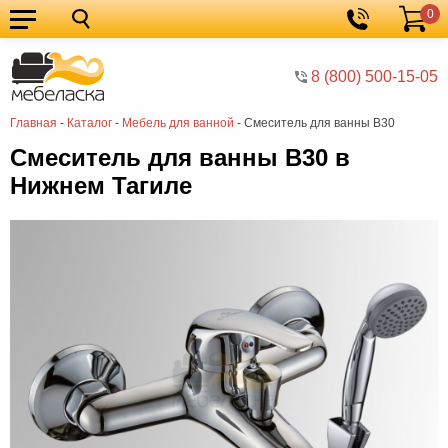
0
Кухонные
Корзина
гарнитуры
Мебель
8 (800) 500-15-05
для
Мебель
Главная
-
Каталог
-
Мебель для ванной
-
Смеситель для ванны В30
кухни
для
Кровати
Смеситель для ванны В30 в
спальни
Шкафы
Нижнем Тагиле
Диваны
Мягкая
мебель
Детская
мебель
Мебель
в
Мебель
гостиную
для
Столы
прихожей
Комоды