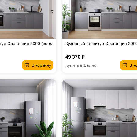
тур Элеганция 3000 (верх
Кухонный гарнитур Элеганция 300
49 370 ₽
Купить в 1 клик
В корзину
В к