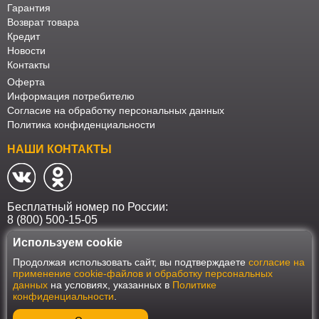
Гарантия
Возврат товара
Кредит
Новости
Контакты
Оферта
Информация потребителю
Согласие на обработку персональных данных
Политика конфиденциальности
НАШИ КОНТАКТЫ
Бесплатный номер по России:
8 (800) 500-15-05
Используем cookie
Наш интернет-магазин работает в соответствии с требованиями
Продолжая использовать сайт, вы подтверждаете
согласие на
Федерального закона от 27 июля 2006 года №152-ФЗ "О персональных
применение cookie-файлов и обработку персональных
данных". Оформить заказ на сайте Мебеласка возможно только при
данных
на условиях, указанных в
Политике
наличии согласия на обработку Ваших персональных данных. Для
конфиденциальности
.
улучшения работы сайта и его взаимодействия с пользователями мы
используем файлы cookie. Продолжая пользоваться сайтом, вы
соглашаетесь с использованием cookie.