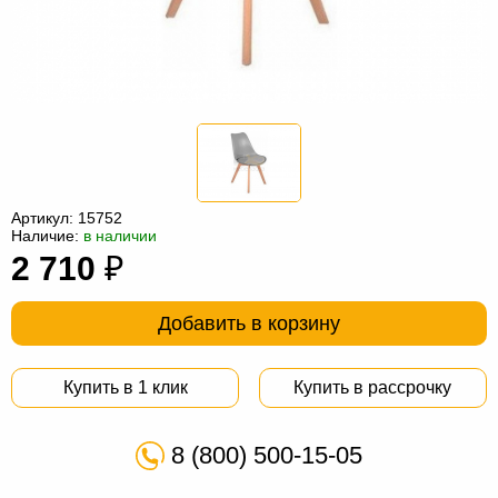
Офисная
мебель
Столы
под
Мебель
компьютер
для
Мебель
ванной
трансформер
Матрасы
Кресла-
Артикул:
15752
Наличие:
в наличии
мешки
Мебель
2 710
₽
из
Садовая
Добавить в корзину
ротанга
мебель
Косметологическое
оборудование
Купить в 1 клик
Купить в рассрочку
8 (800) 500-15-05