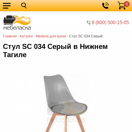
0
Кухонные
Корзина
гарнитуры
Мебель
8 (800) 500-15-05
для
Мебель
Главная
-
Каталог
-
Мебель для кухни
-
Стул SC 034 Серый
кухни
для
Кровати
Стул SC 034 Серый в Нижнем
спальни
Шкафы
Тагиле
Диваны
Мягкая
мебель
Детская
мебель
Мебель
в
Мебель
гостиную
для
Столы
прихожей
Комоды