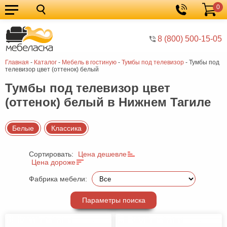
0
Кухонные
Корзина
гарнитуры
Мебель
8 (800) 500-15-05
для
Мебель
Главная
-
Каталог
-
Мебель в гостиную
-
Тумбы под телевизор
-
Тумбы под
кухни
для
Кровати
телевизор цвет (оттенок) белый
спальни
Шкафы
Тумбы под телевизор цвет
(оттенок) белый в Нижнем Тагиле
Диваны
Мягкая
Белые
Классика
мебель
Детская
Сортировать:
Цена дешевле
мебель
Мебель
Цена дороже
в
Мебель
Фабрика мебели:
гостиную
для
Столы
Параметры поиска
прихожей
Комоды