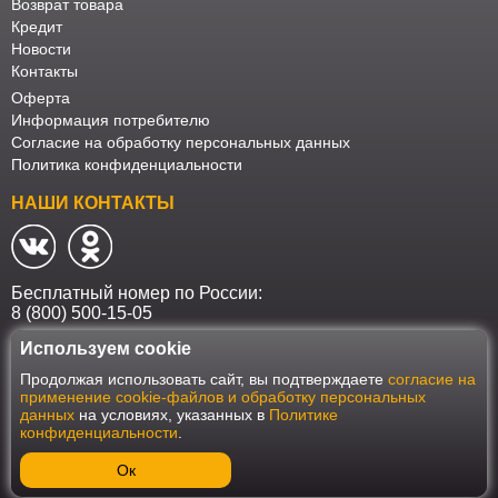
Возврат товара
Кредит
Новости
Контакты
Оферта
Информация потребителю
Согласие на обработку персональных данных
Политика конфиденциальности
НАШИ КОНТАКТЫ
Бесплатный номер по России:
8 (800) 500-15-05
Используем cookie
Наш интернет-магазин работает в соответствии с требованиями
Продолжая использовать сайт, вы подтверждаете
согласие на
Федерального закона от 27 июля 2006 года №152-ФЗ "О персональных
применение cookie-файлов и обработку персональных
данных". Оформить заказ на сайте Мебеласка возможно только при
данных
на условиях, указанных в
Политике
наличии согласия на обработку Ваших персональных данных. Для
конфиденциальности
.
улучшения работы сайта и его взаимодействия с пользователями мы
используем файлы cookie. Продолжая пользоваться сайтом, вы
соглашаетесь с использованием cookie.
Ок